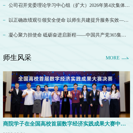
公司召开党委理论学习中心组（扩大）2026年第4次集体学习暨专题研讨
以正确政绩观引领安全使命 以师生共建提升服务实效——行政与实验党支部联合研究生第四、第五党支部开展4月份主题党日活动
凝心聚力担使命 砥砺奋进启新程——中国共产党365集团第四次党员大会胜利召开
师生风采
MORE
商院学子在全国高校首届数字经济实践成果大赛中斩获佳绩