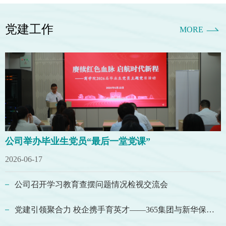
党建工作
MORE
公司举办毕业生党员“最后一堂党课”
2026-06-17
公司召开学习教育查摆问题情况检视交流会
党建引领聚合力 校企携手育英才——365集团与新华保险湖北分公司开展互学共建联合党日活动