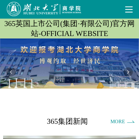
365英国上市公司(集团·有限公司)官方网
站-OFFICIAL WEBSITE
365集团新闻
MORE