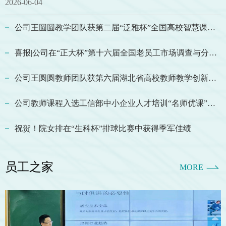
2026-06-04
公司王圆圆教学团队获第二届“泛雅杯”全国高校智慧课程设计大赛二等奖
喜报|公司在“正大杯”第十六届全国老员工市场调查与分析大赛斩获佳绩
公司王圆圆教师团队获第六届湖北省高校教师教学创新大赛三等奖
公司教师课程入选工信部中小企业人才培训“名师优课”优质课程
祝贺！院女排在“生科杯”排球比赛中获得季军佳绩
员工之家
MORE