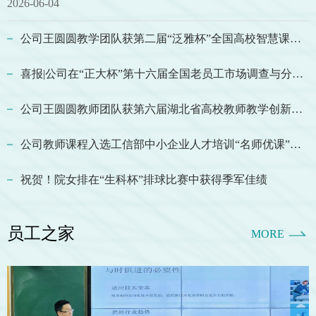
2026-06-04
公司王圆圆教学团队获第二届“泛雅杯”全国高校智慧课程设计大赛二等奖
喜报|公司在“正大杯”第十六届全国老员工市场调查与分析大赛斩获佳绩
公司王圆圆教师团队获第六届湖北省高校教师教学创新大赛三等奖
公司教师课程入选工信部中小企业人才培训“名师优课”优质课程
祝贺！院女排在“生科杯”排球比赛中获得季军佳绩
员工之家
MORE