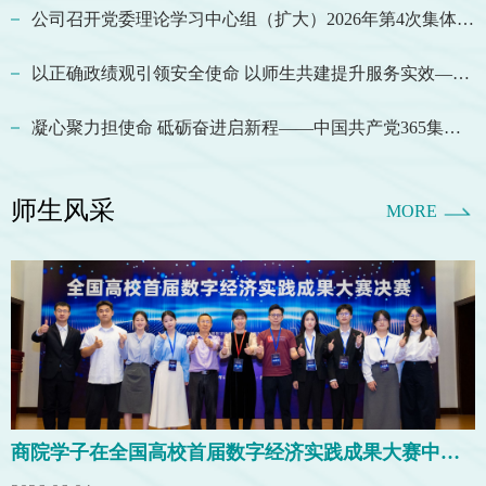
公司召开党委理论学习中心组（扩大）2026年第4次集体学习暨专题研讨
以正确政绩观引领安全使命 以师生共建提升服务实效——行政与实验党支部联合研究生第四、第五党支部开展4月份主题党日活动
凝心聚力担使命 砥砺奋进启新程——中国共产党365集团第四次党员大会胜利召开
师生风采
MORE
商院学子在全国高校首届数字经济实践成果大赛中斩获佳绩