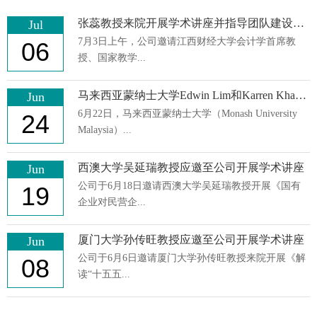
张蕊教授来院开展学术讲座并指导团队建设与人才培养
Jul
7月3日上午，公司邀请江西财经大学会计学首席教
06
授、国家教学...
马来西亚蒙纳士大学Edwin Lim和Karren Khaw应邀来公司开展学术交流
Jun
6月22日，马来西亚蒙纳士大学（Monash University
24
Malaysia）...
西澳大学吴延瑞教授应邀至公司开展学术讲座
Jun
公司于6月18日邀请西澳大学吴延瑞教授开展《国有
19
企业对民营企...
厦门大学孙传旺教授应邀至公司开展学术讲座
Jun
公司于6月6日邀请厦门大学孙传旺教授来院开展《解
08
读“十五五...