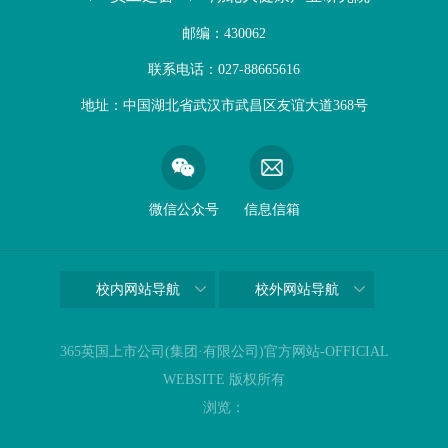
邮编：430062
联系电话：027-88665616
地址：中国湖北省武汉市武昌区友谊大道368号
微信公众号
信息信箱
校内网站导航
校外网站导航
365英国上市公司(集团·有限公司)官方网站-OFFICIAL
WEBSITE 版权所有
浏览：