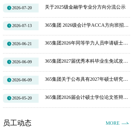
关于2025级金融学专业分方向分流公示
2026-07-20
365集团 2026级会计学ACCA方向班招生简章
2026-07-13
365集团2026年同等学力人员申请硕士学位招生简章
2026-06-21
365集团2027届优秀本科毕业生免试攻读研究生综合素质成绩评议细则
2026-06-09
365集团关于公布具有2027年硕士研究生导团队格教师名单的通知
2026-06-09
365集团2026届会计硕士学位论文答辩公告
2026-05-20
员工动态
MORE