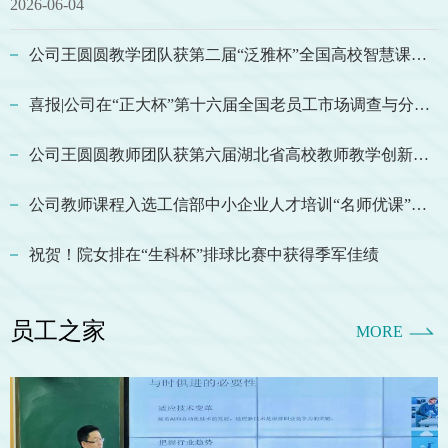
2026-06-04
公司王圆圆教学团队获第二届“泛雅杯”全国高校智慧课程设计大赛二等奖
喜报|公司在“正大杯”第十六届全国老员工市场调查与分析大赛斩获佳绩
公司王圆圆教师团队获第六届湖北省高校教师教学创新大赛三等奖
公司教师课程入选工信部中小企业人才培训“名师优课”优质课程
祝贺！院女排在“生科杯”排球比赛中获得季军佳绩
员工之家
MORE