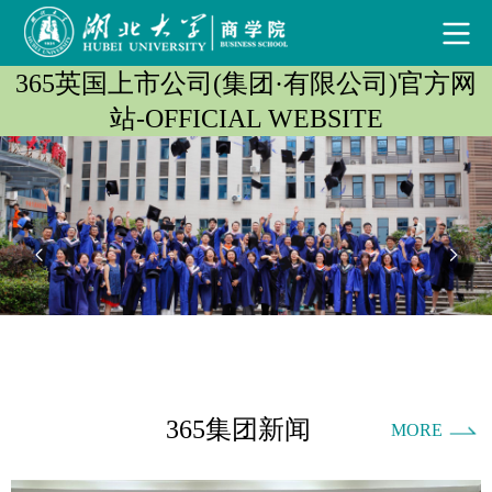
365英国上市公司(集团·有限公司)官方网
站-OFFICIAL WEBSITE
365集团新闻
MORE