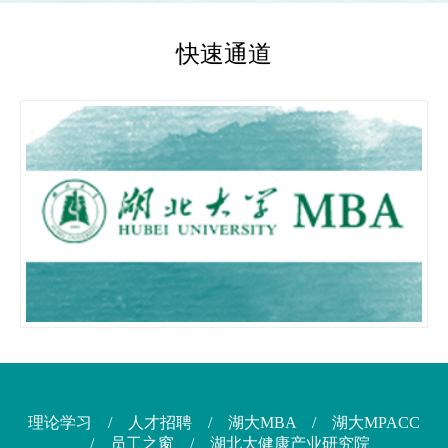
快速通道
理论学习
/
人才招聘
/
湖大MBA
/
湖大MPACC
/
员工之窗
/
湖北大健康产业研究院