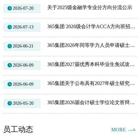
关于2025级金融学专业分方向分流公示
2026-07-20
365集团 2026级会计学ACCA方向班招生简章
2026-07-13
365集团2026年同等学力人员申请硕士学位招生简章
2026-06-21
365集团2027届优秀本科毕业生免试攻读研究生综合素质成绩评议细则
2026-06-09
365集团关于公布具有2027年硕士研究生导团队格教师名单的通知
2026-06-09
365集团2026届会计硕士学位论文答辩公告
2026-05-20
员工动态
MORE