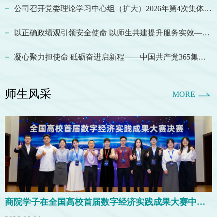
公司召开党委理论学习中心组（扩大）2026年第4次集体学习暨专题研讨
以正确政绩观引领安全使命 以师生共建提升服务实效——行政与实验党支部联合研究生第四、第五党支部开展4月份主题党日活动
凝心聚力担使命 砥砺奋进启新程——中国共产党365集团第四次党员大会胜利召开
师生风采
MORE
商院学子在全国高校首届数字经济实践成果大赛中斩获佳绩