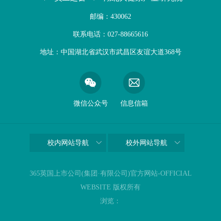
邮编：430062
联系电话：027-88665616
地址：中国湖北省武汉市武昌区友谊大道368号
微信公众号
信息信箱
校内网站导航
校外网站导航
365英国上市公司(集团·有限公司)官方网站-OFFICIAL
WEBSITE 版权所有
浏览：