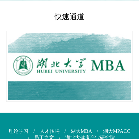
快速通道
理论学习
/
人才招聘
/
湖大MBA
/
湖大MPACC
/
员工之窗
/
湖北大健康产业研究院